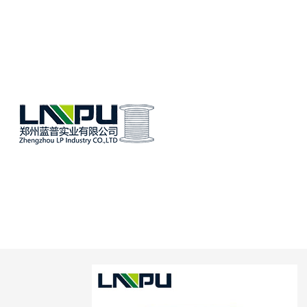
Home
/
Productos
/
Al
Nomex Alambre Envolvente De Pap
lanpu2024
/
August 29, 2024