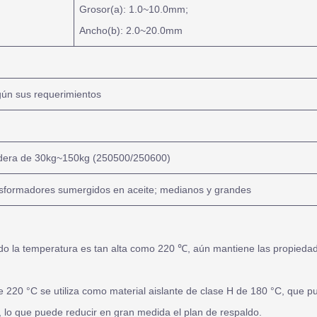
Grosor(a): 1.0~10.0mm;
Ancho(b): 2.0~20.0mm
gún sus requerimientos
adera de 30kg~150kg (250500/250600)
sformadores sumergidos en aceite; medianos y grandes
ando la temperatura es tan alta como 220 ℃, aún mantiene las propiedad
de 220 °C se utiliza como material aislante de clase H de 180 °C, que p
lo que puede reducir en gran medida el plan de respaldo.