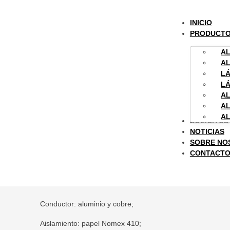
INICIO
PRODUCT
AL
A
ambre recubierto de papel
/
Nomex Alambre 
LÁ
LÁ
AL
AL
AL
SOLICITUD
NOTICIAS
SOBRE NO
CONTACT
el
Conductor: aluminio y cobre;
Aislamiento: papel Nomex 410;