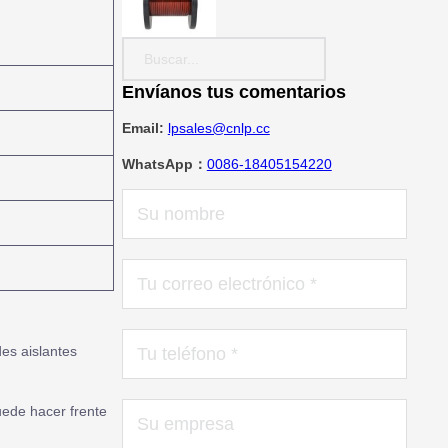
Search ...
Envíanos tus comentarios
Email:
lpsales@cnlp.cc
WhatsApp：
0086-18405154220
es aislantes
uede hacer frente