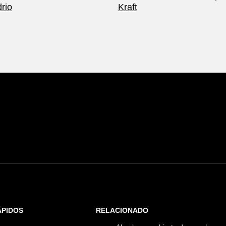
drio
Kraft
.
ÁPIDOS
RELACIONADO