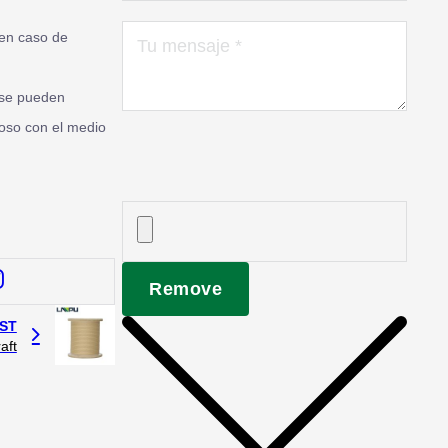
 en caso de
s se pueden
uoso con el medio
Remove
ST
aft