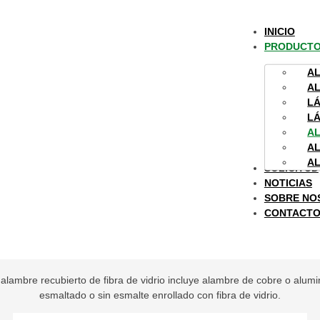
INICIO
PRODUCT
AL
A
LÁ
e
/
Productos
/
Alambre recubierto de fibra de 
LÁ
AL
AL
AL
SOLICITUD
NOTICIAS
SOBRE NO
CONTACT
mbre recubierto de fibra de vi
 alambre recubierto de fibra de vidrio incluye alambre de cobre o alumi
esmaltado o sin esmalte enrollado con fibra de vidrio.