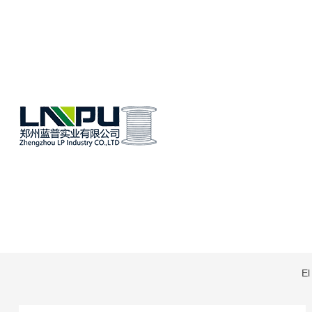
Hom
Ala
El