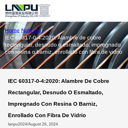
Home
/
Noticias
/
IEC 60317-0-4:2020: Alambre de cobre
rectangular, desnudo o esmaltado, impregnado
con resina o barniz, enrollado con fibra de vidrio
IEC 60317-0-4:2020: Alambre De Cobre
Rectangular, Desnudo O Esmaltado,
Impregnado Con Resina O Barniz,
Enrollado Con Fibra De Vidrio
lanpu2024
/
August 26, 2024