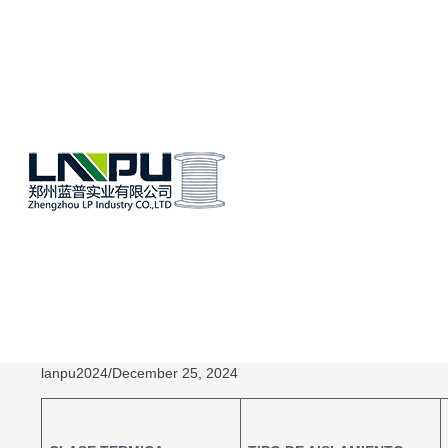
Home
/
Noticias
/
LP Ind
LP Industry Le Ayudará Con La Guí
lanpu2024
/
December 25, 2024