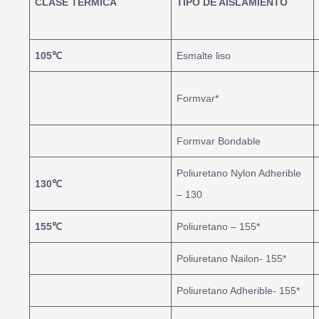
CLASE TERMICA
TIPO DE AISLAMIENTO
105
℃
Esmalte liso
Formvar*
Formvar Bondable
Poliuretano Nylon Adherible
130
℃
– 130
155
℃
Poliuretano – 155*
Poliuretano Nailon- 155*
Poliuretano Adherible- 155*