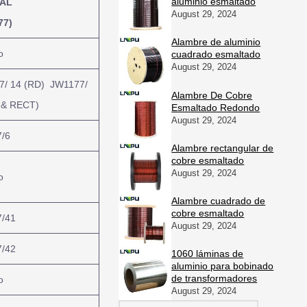
aluminio esmaltado
AL
August 29, 2024
77)
Alambre de aluminio
o
cuadrado esmaltado
August 29, 2024
7/ 14 (RD) JW1177/
Alambre De Cobre
 & RECT)
Esmaltado Redondo
August 29, 2024
/6
Alambre rectangular de
cobre esmaltado
August 29, 2024
o
Alambre cuadrado de
cobre esmaltado
/41
August 29, 2024
/42
1060 láminas de
aluminio para bobinado
de transformadores
o
August 29, 2024
Search ...