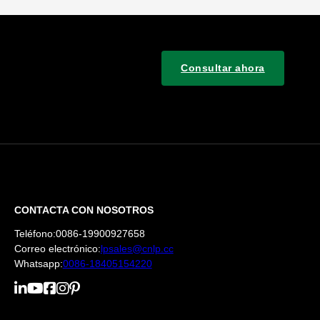
Consultar ahora
CONTACTA CON NOSOTROS
Teléfono:0086-19900927658
Correo electrónico:
lpsales@cnlp.cc
Whatsapp:
0086-18405154220