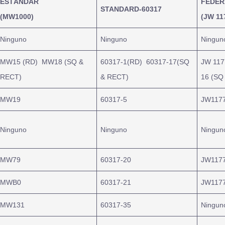
ESTÁNDAR
FEDER
STANDARD-60317
(MW1000)
(JW 11
Ninguno
Ninguno
Ningun
MW15 (RD) MW18 (SQ &
60317-1(RD) 60317-17(SQ
JW 117
RECT)
& RECT)
16 (SQ
MW19
60317-5
JW1177
Ninguno
Ninguno
Ningun
MW79
60317-20
JW1177
MWB0
60317-21
JW1177
MW131
60317-35
Ningun