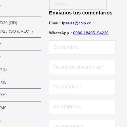
o
Envíanos tus comentarios
7/20 (RD)
Email:
lpsales@cnlp.cc
/25 (SQ & RECT)
WhatsApp：
0086-18405154220
o
o
/ 12
/38
/39
/40
o