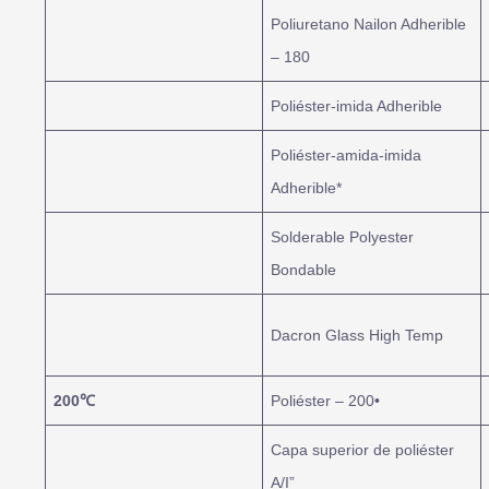
Poliuretano Nailon Adherible
– 180
Poliéster-imida Adherible
Poliéster-amida-imida
Adherible*
Solderable Polyester
Bondable
Dacron Glass High Temp
200
℃
Poliéster – 200•
Capa superior de poliéster
A/I”