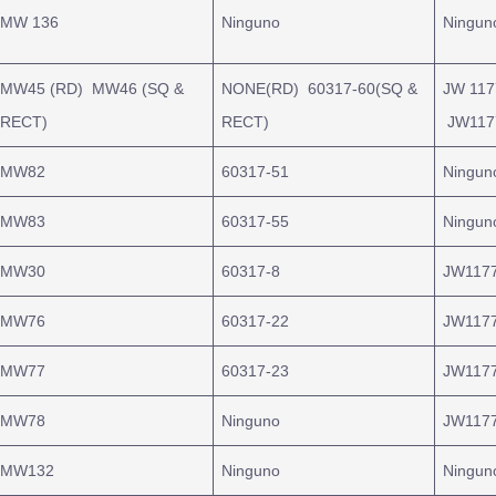
MW 136
Ninguno
Ningun
MW45 (RD) MW46 (SQ &
NONE(RD) 60317-60(SQ &
JW 117
RECT)
RECT)
JW1177
MW82
60317-51
Ningun
MW83
60317-55
Ningun
MW30
60317-8
JW1177
MW76
60317-22
JW1177
MW77
60317-23
JW1177
MW78
Ninguno
JW1177
MW132
Ninguno
Ningun